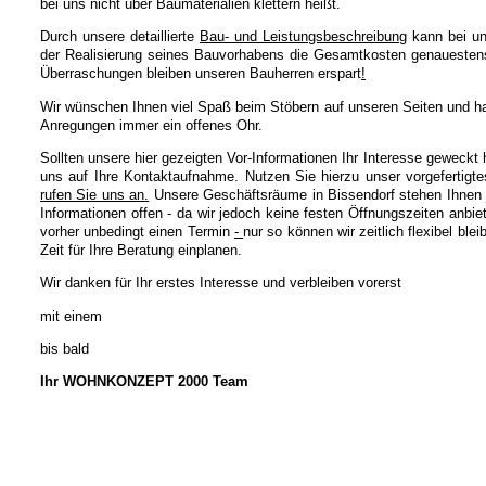
bei uns nicht über Baumaterialien klettern heißt.
Durch unsere detaillierte
Bau- und Leistungsbeschreibung
kann bei un
der Realisierung seines Bauvorhabens die Gesamtkosten genauestens
Überraschungen bleiben unseren Bauherren erspart
!
Wir wünschen Ihnen viel Spaß beim Stöbern auf unseren Seiten und h
Anregungen immer ein offenes Ohr.
Sollten unsere hier gezeigten Vor-Informationen Ihr Interesse geweckt 
uns auf Ihre Kontaktaufnahme. Nutzen Sie hierzu unser vorgefertigt
rufen Sie uns an
.
Unsere Geschäftsräume in Bissendorf stehen Ihnen je
Informationen offen - da wir jedoch keine festen Öffnungszeiten anbie
vorher unbedingt einen Termin
-
nur so können wir zeitlich flexibel ble
Zeit für Ihre Beratung einplanen.
Wir danken für Ihr erstes Interesse und verbleiben vorerst
mit einem
bis bald
Ihr WOHNKONZEPT 2000 Team