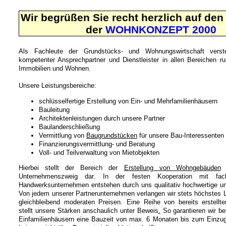
Wir begrüßen Sie recht herzlich auf den 
der
WOHNKONZEPT 2000
Als Fachleute der Grundstücks- und Wohnungswirtschaft vers
kompetenter Ansprechpartner und Dienstleister in allen Bereichen
Immobilien und Wohnen.
Unsere Leistungsbereiche:
schlüsselfertige Erstellung von Ein- und Mehrfamilienhäusern
Bauleitung
Architektenleistungen durch unsere Partner
Baulanderschließung
Vermittlung von
Baugrundstücken
für unsere Bau-Interessenten
Finanzierungsvermittlung- und Beratung
Voll- und Teilverwaltung von Mietobjekten
Hierbei stellt der Bereich der
Erstellung von Wohngebäuden
u
Unternehmenszweig dar. In der festen Kooperation mit fach
Handwerksunternehmen entstehen durch uns qualitativ hochwertige u
Von jedem unserer Partnerunternehmen verlangen wir stets höchstes L
gleichbleibend moderaten Preisen. Eine Reihe von bereits erstellt
stellt unsere Stärken anschaulich unter Beweis
.
So garantieren wir be
Einfamilienhäusern eine Bauzeit von max. 6 Monaten bis zum Einzug